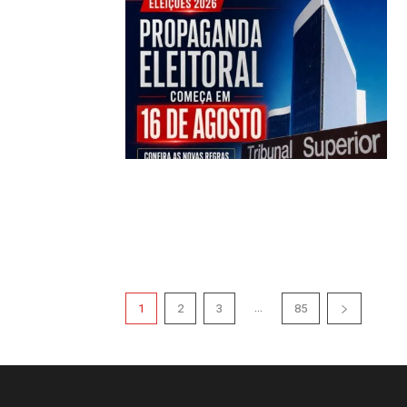
...
1
2
3
85