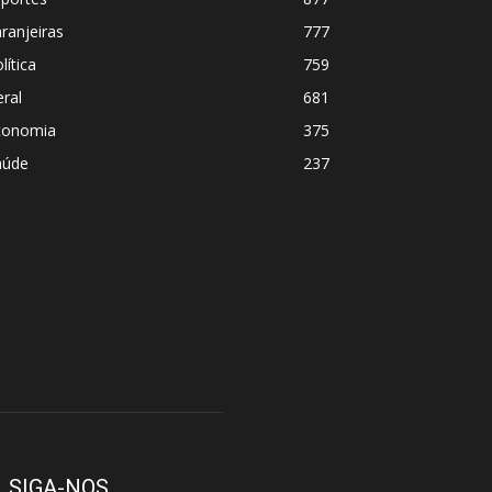
ranjeiras
777
lítica
759
ral
681
conomia
375
aúde
237
SIGA-NOS