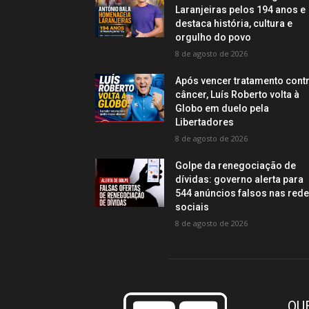
Laranjeiras pelos 194 anos e
destaca história, cultura e
orgulho do povo
8 de agosto de 2026
Após vencer tratamento cont
câncer, Luís Roberto volta à
Globo em duelo pela
Libertadores
8 de agosto de 2026
Golpe da renegociação de
dívidas: governo alerta para
544 anúncios falsos nas red
sociais
8 de agosto de 2026
QU