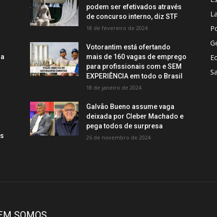
podem ser efetivados através
La
de concurso interno, diz STF
Po
18 de fevereiro de 2024
Ge
Votorantim está ofertando
ra
mais de 160 vagas de emprego
E
para profissionais com e SEM
S
EXPERIÊNCIA em todo o Brasil
18 de janeiro de 2024
Galvão Bueno assume vaga
deixada por Cleber Machado e
pega todos de surpresa
es
26 de novembro de 2024
EM SOMOS