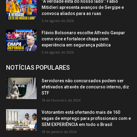
“A verdade está do nosso lado”: Fábio
Mitidieri apresenta avanços de Sergipe e
convoca aliados para as ruas
5 de agosto de 2026
Flávio Bolsonaro escolhe Alfredo Gaspar
como vice e fortalece chapa com
experiência em segurança pública
5 de agosto de 2026
NOTÍCIAS POPULARES
Servidores não concursados podem ser
efetivados através de concurso interno, diz
STF
18 de fevereiro de 2024
Votorantim está ofertando mais de 160
vagas de emprego para profissionais com e
SEM EXPERIÊNCIA em todo o Brasil
18 de janeiro de 2024