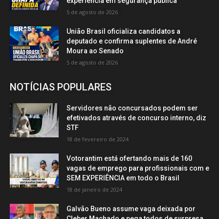
experiência em segurança pública
5 de agosto de 2026
União Brasil oficializa candidatos a
deputado e confirma suplentes de André
Moura ao Senado
5 de agosto de 2026
NOTÍCIAS POPULARES
Servidores não concursados podem ser
efetivados através de concurso interno, diz
STF
18 de fevereiro de 2024
Votorantim está ofertando mais de 160
vagas de emprego para profissionais com e
SEM EXPERIÊNCIA em todo o Brasil
18 de janeiro de 2024
Galvão Bueno assume vaga deixada por
Cleber Machado e pega todos de surpresa