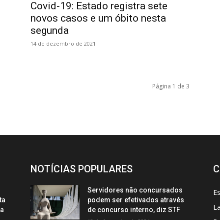
Covid-19: Estado registra sete
novos casos e um óbito nesta
segunda
14 de dezembro de 2021
Página 1 de 3
NOTÍCIAS POPULARES
C
Servidores não concursados
E
ta
podem ser efetivados através
La
ca
de concurso interno, diz STF