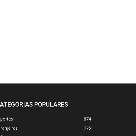
ATEGORIAS POPULARES
sportes
874
ranjeiras
775