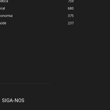
lítica
759
ral
680
conomia
375
aúde
237
SIGA-NOS