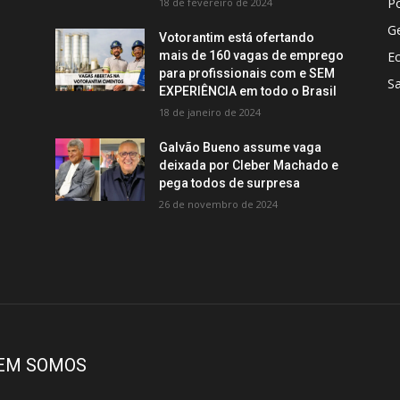
Po
18 de fevereiro de 2024
Ge
Votorantim está ofertando
mais de 160 vagas de emprego
E
para profissionais com e SEM
S
EXPERIÊNCIA em todo o Brasil
18 de janeiro de 2024
Galvão Bueno assume vaga
deixada por Cleber Machado e
pega todos de surpresa
26 de novembro de 2024
EM SOMOS