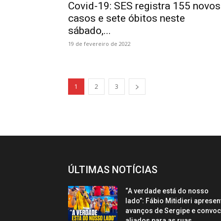
Covid-19: SES registra 155 novos
casos e sete óbitos neste
sábado,...
19 de fevereiro de 2022
1
2
3
ÚLTIMAS NOTÍCIAS
“A verdade está do nosso
lado”: Fábio Mitidieri apresen
avanços de Sergipe e convo
aliados para as ruas