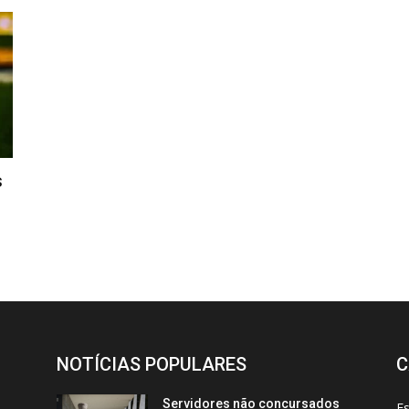
s
NOTÍCIAS POPULARES
C
Servidores não concursados
E