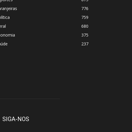
ranjeiras
776
lítica
759
ral
680
conomia
375
aúde
237
SIGA-NOS