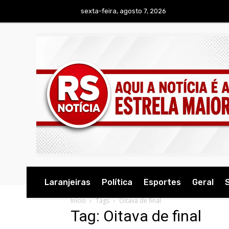
sexta-feira, agosto 7, 2026
Laranjeiras
Política
Esportes
Geral
Início
Tags
Oitava de final
Tag: Oitava de final