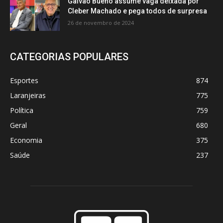
Galvão Bueno assume vaga deixada por
Cleber Machado e pega todos de surpresa
26 de novembro de 2024
CATEGORIAS POPULARES
Esportes
874
Laranjeiras
775
Política
759
Geral
680
Economia
375
Saúde
237