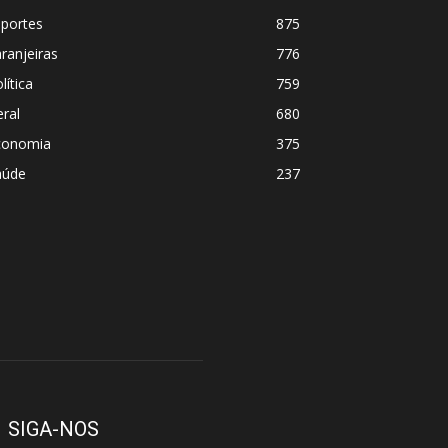
sportes
875
ranjeiras
776
lítica
759
ral
680
conomia
375
aúde
237
SIGA-NOS