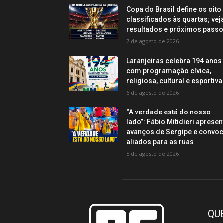
Copa do Brasil define os oito
classificados às quartas; vej
resultados e próximos pass
7 de agosto de 2026
Laranjeiras celebra 194 anos
com programação cívica,
religiosa, cultural e esportiva
6 de agosto de 2026
“A verdade está do nosso
lado”: Fábio Mitidieri apresen
avanços de Sergipe e convo
aliados para as ruas
5 de agosto de 2026
QU