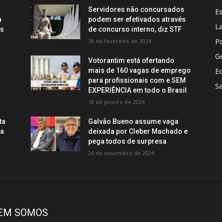
Servidores não concursados
E
a
podem ser efetivados através
La
os
de concurso interno, diz STF
Po
18 de fevereiro de 2024
Ge
Votorantim está ofertando
mais de 160 vagas de emprego
E
para profissionais com e SEM
S
EXPERIÊNCIA em todo o Brasil
18 de janeiro de 2024
ta
Galvão Bueno assume vaga
ca
deixada por Cleber Machado e
pega todos de surpresa
26 de novembro de 2024
EM SOMOS