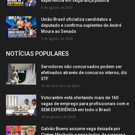
experiência em segurança pública
5 de agosto de 2026
União Brasil oficializa candidatos a
deputado e confirma suplentes de André
Moura ao Senado
5 de agosto de 2026
NOTÍCIAS POPULARES
Servidores não concursados podem ser
efetivados através de concurso interno, diz
STF
18 de fevereiro de 2024
Votorantim está ofertando mais de 160
vagas de emprego para profissionais com e
SEM EXPERIÊNCIA em todo o Brasil
18 de janeiro de 2024
Galvão Bueno assume vaga deixada por
Cleber Machado e pega todos de surpresa