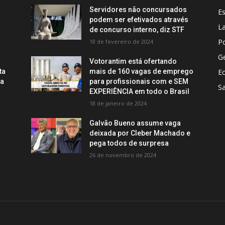
Servidores não concursados
E
podem ser efetivados através
La
de concurso interno, diz STF
Po
18 de fevereiro de 2024
Ge
Votorantim está ofertando
ta
mais de 160 vagas de emprego
E
ca
para profissionais com e SEM
S
EXPERIÊNCIA em todo o Brasil
18 de janeiro de 2024
Galvão Bueno assume vaga
deixada por Cleber Machado e
pega todos de surpresa
26 de novembro de 2024