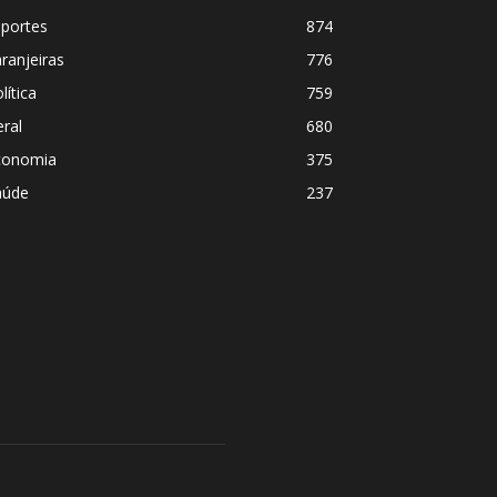
sportes
874
ranjeiras
776
lítica
759
ral
680
conomia
375
aúde
237