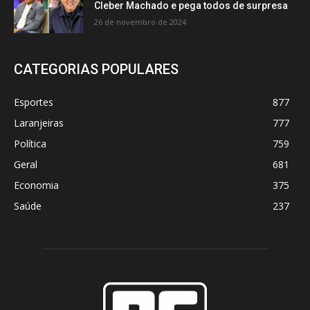
Cleber Machado e pega todos de surpresa
26 de novembro de 2024
CATEGORIAS POPULARES
Esportes
877
Laranjeiras
777
Política
759
Geral
681
Economia
375
Saúde
237