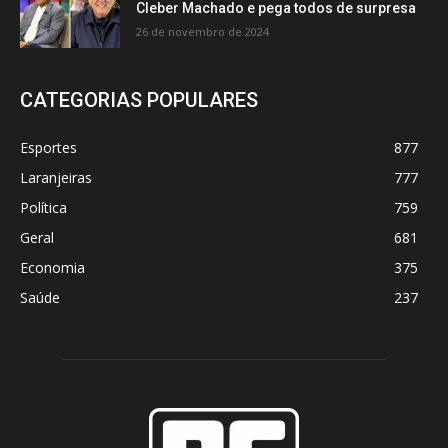
Cleber Machado e pega todos de surpresa
26 de novembro de 2024
CATEGORIAS POPULARES
Esportes
877
Laranjeiras
777
Política
759
Geral
681
Economia
375
Saúde
237