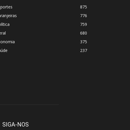
sportes
875
ranjeiras
776
lítica
759
ral
680
conomia
375
aúde
237
SIGA-NOS