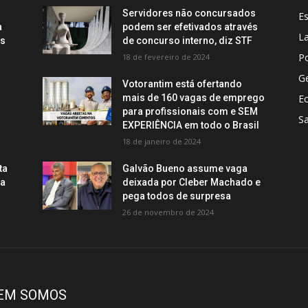
Servidores não concursados
E
a
podem ser efetivados através
La
os
de concurso interno, diz STF
Po
18 de fevereiro de 2024
Ge
Votorantim está ofertando
mais de 160 vagas de emprego
E
para profissionais com e SEM
S
EXPERIÊNCIA em todo o Brasil
18 de janeiro de 2024
ta
Galvão Bueno assume vaga
ca
deixada por Cleber Machado e
pega todos de surpresa
26 de novembro de 2024
EM SOMOS