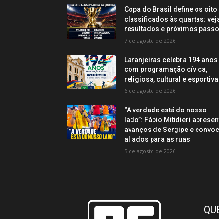
Copa do Brasil define os oito
classificados às quartas; vej
resultados e próximos pass
7 de agosto de 2026
Laranjeiras celebra 194 anos
com programação cívica,
religiosa, cultural e esportiva
6 de agosto de 2026
“A verdade está do nosso
lado”: Fábio Mitidieri apresen
avanços de Sergipe e convo
aliados para as ruas
5 de agosto de 2026
QU