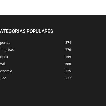
ATEGORIAS POPULARES
sportes
874
ranjeiras
776
lítica
759
ral
680
conomia
375
aúde
237