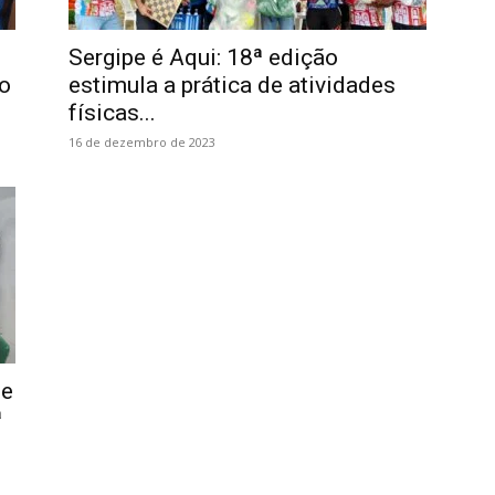
Sergipe é Aqui: 18ª edição
o
estimula a prática de atividades
físicas...
16 de dezembro de 2023
de
ª