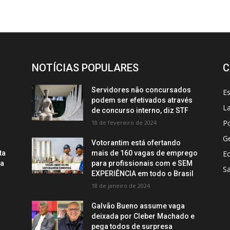
NOTÍCIAS POPULARES
C
Servidores não concursados
E
podem ser efetivados através
La
de concurso interno, diz STF
Po
18 de fevereiro de 2024
Ge
Votorantim está ofertando
ta
mais de 160 vagas de emprego
E
ca
para profissionais com e SEM
S
EXPERIÊNCIA em todo o Brasil
18 de janeiro de 2024
Galvão Bueno assume vaga
deixada por Cleber Machado e
pega todos de surpresa