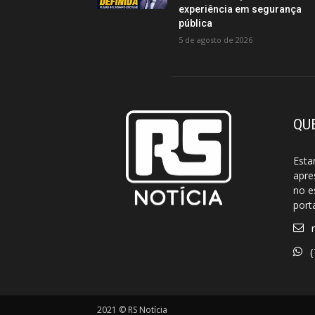
experiência em segurança
pública
5 de agosto de 2026
QU
Esta
apre
no e
port
2021 © RS Notícia