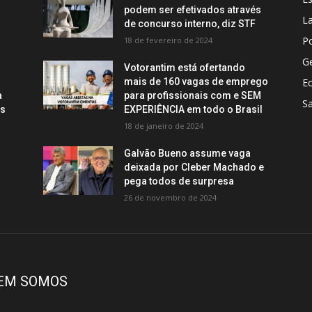
podem ser efetivados através
La
de concurso interno, diz STF
Po
18 de fevereiro de 2024
Ge
Votorantim está ofertando
mais de 160 vagas de emprego
E
a
para profissionais com e SEM
S
os
EXPERIÊNCIA em todo o Brasil
18 de janeiro de 2024
Galvão Bueno assume vaga
deixada por Cleber Machado e
pega todos de surpresa
26 de novembro de 2024
EM SOMOS