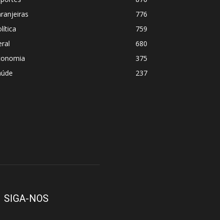
ranjeiras
776
lítica
759
ral
680
conomia
375
aúde
237
SIGA-NOS