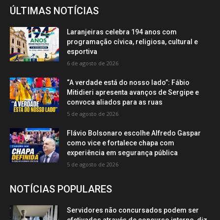
ÚLTIMAS NOTÍCIAS
Laranjeiras celebra 194 anos com
programação cívica, religiosa, cultural e
esportiva
6 de agosto de 2026
“A verdade está do nosso lado”: Fábio
Mitidieri apresenta avanços de Sergipe e
convoca aliados para as ruas
5 de agosto de 2026
Flávio Bolsonaro escolhe Alfredo Gaspar
como vice e fortalece chapa com
experiência em segurança pública
5 de agosto de 2026
NOTÍCIAS POPULARES
Servidores não concursados podem ser
efetivados através de concurso interno, diz