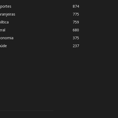
sportes
874
ranjeiras
775
lítica
759
ral
680
conomia
375
aúde
237