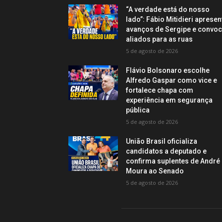
“A verdade está do nosso
lado”: Fábio Mitidieri apresen
avanços de Sergipe e convo
aliados para as ruas
5 de agosto de 2026
Flávio Bolsonaro escolhe
Alfredo Gaspar como vice e
fortalece chapa com
experiência em segurança
pública
5 de agosto de 2026
União Brasil oficializa
candidatos a deputado e
confirma suplentes de André
Moura ao Senado
5 de agosto de 2026