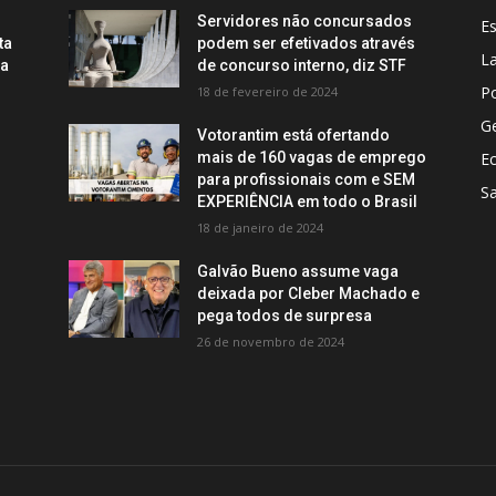
Servidores não concursados
E
ta
podem ser efetivados através
La
ca
de concurso interno, diz STF
Po
18 de fevereiro de 2024
Ge
Votorantim está ofertando
mais de 160 vagas de emprego
E
para profissionais com e SEM
S
EXPERIÊNCIA em todo o Brasil
18 de janeiro de 2024
Galvão Bueno assume vaga
deixada por Cleber Machado e
pega todos de surpresa
26 de novembro de 2024