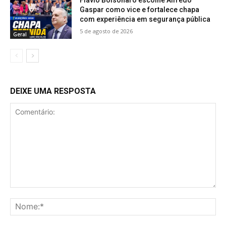
Flávio Bolsonaro escolhe Alfredo
Gaspar como vice e fortalece chapa
com experiência em segurança pública
5 de agosto de 2026
Geral
DEIXE UMA RESPOSTA
Comentário:
No