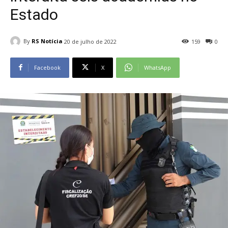
Estado
By
RS Notícia
20 de julho de 2022
159
0
Facebook
X
WhatsApp