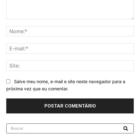
Comentário:
No
E-
mai
Sit
Salve meu nome, e-mail e site neste navegador para a
próxima vez que eu comentar.
Buscar