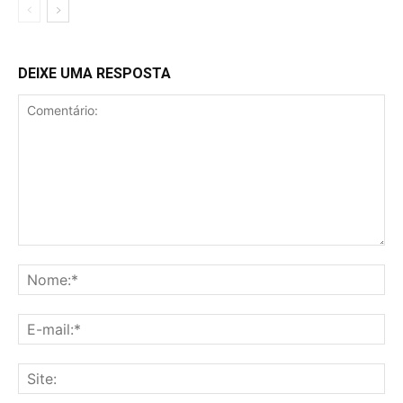
DEIXE UMA RESPOSTA
Comentário:
No
E-
mai
Sit