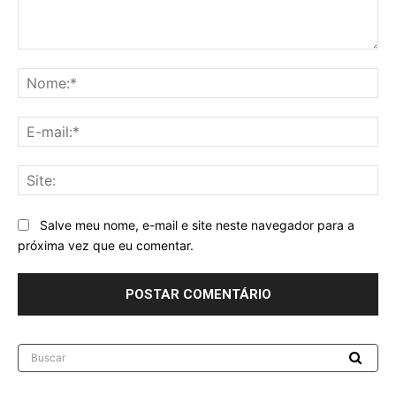
Comentário:
No
E-
mai
Sit
Salve meu nome, e-mail e site neste navegador para a
próxima vez que eu comentar.
Buscar