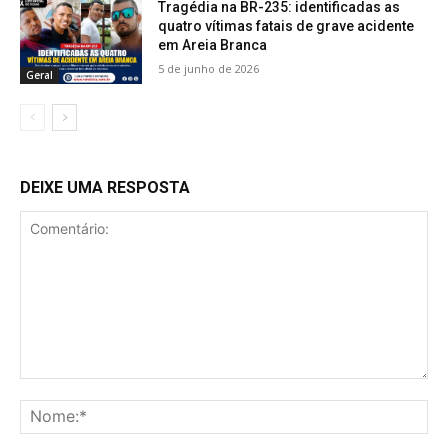
Tragédia na BR-235: identificadas as
quatro vítimas fatais de grave acidente
em Areia Branca
5 de junho de 2026
Geral
DEIXE UMA RESPOSTA
Comentário:
No