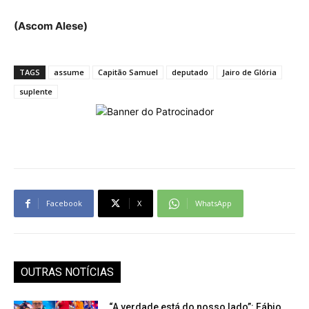
(Ascom Alese)
TAGS
assume
Capitão Samuel
deputado
Jairo de Glória
suplente
Facebook
X
WhatsApp
OUTRAS NOTÍCIAS
“A verdade está do nosso lado”: Fábio