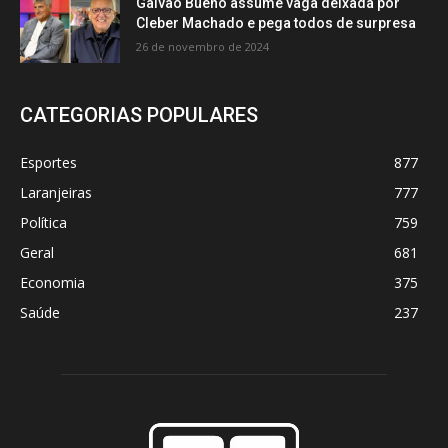
Galvão Bueno assume vaga deixada por
Cleber Machado e pega todos de surpresa
26 de novembro de 2024
CATEGORIAS POPULARES
Esportes
877
Laranjeiras
777
Política
759
Geral
681
Economia
375
Saúde
237