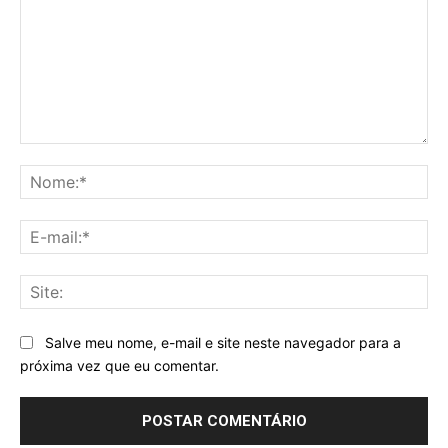
Comentário:
No
E-
mai
Sit
Salve meu nome, e-mail e site neste navegador para a
próxima vez que eu comentar.