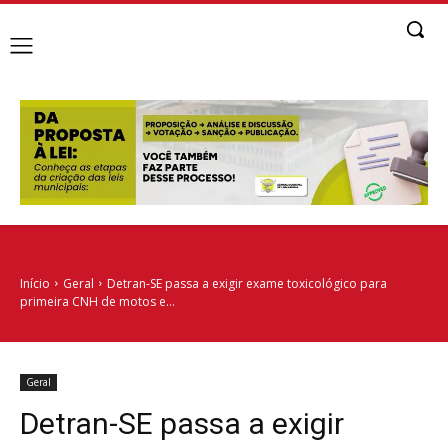
Início
Geral
Detran-SE passa a exigir exame toxicológico para
primeira CNH de motos e...
Geral
Detran-SE passa a exigir