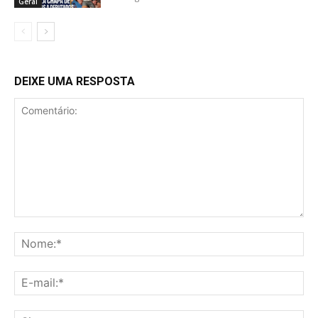
Geral
DEIXE UMA RESPOSTA
Comentário:
No
E-
mai
Sit