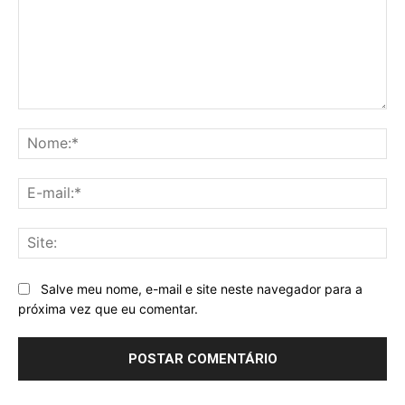
Comentário:
No
E-
mai
Sit
Salve meu nome, e-mail e site neste navegador para a
próxima vez que eu comentar.