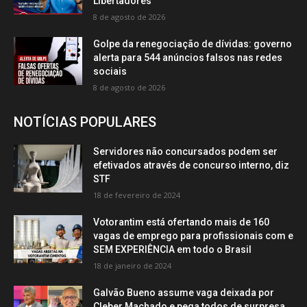
Libertadores
8 de agosto de 2026
Golpe da renegociação de dívidas: governo
alerta para 544 anúncios falsos nas redes
sociais
8 de agosto de 2026
NOTÍCIAS POPULARES
Servidores não concursados podem ser
efetivados através de concurso interno, diz
STF
18 de fevereiro de 2024
Votorantim está ofertando mais de 160
vagas de emprego para profissionais com e
SEM EXPERIÊNCIA em todo o Brasil
18 de janeiro de 2024
Galvão Bueno assume vaga deixada por
Cleber Machado e pega todos de surpresa