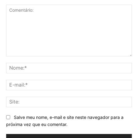
Comentário:
No
E-
mai
Sit
Salve meu nome, e-mail e site neste navegador para a
próxima vez que eu comentar.