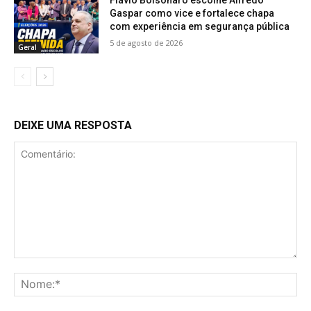
Gaspar como vice e fortalece chapa
com experiência em segurança pública
5 de agosto de 2026
Geral
DEIXE UMA RESPOSTA
Comentário:
No