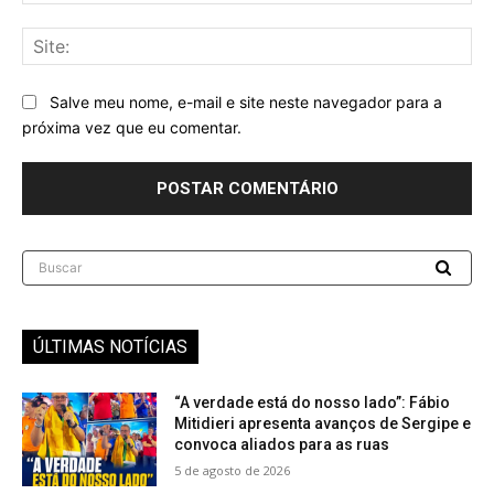
mai
Sit
Salve meu nome, e-mail e site neste navegador para a
próxima vez que eu comentar.
Buscar
ÚLTIMAS NOTÍCIAS
“A verdade está do nosso lado”: Fábio
Mitidieri apresenta avanços de Sergipe e
convoca aliados para as ruas
5 de agosto de 2026