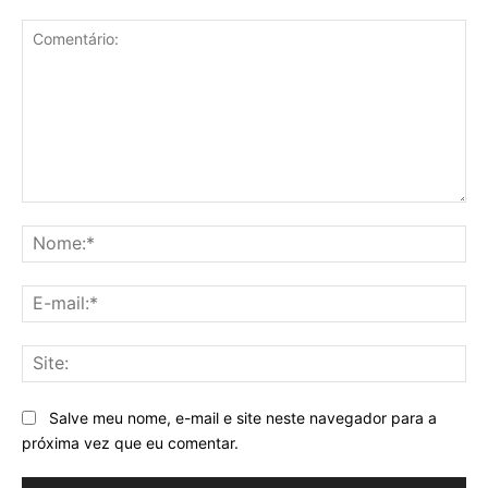
Comentário:
No
E-
mai
Sit
Salve meu nome, e-mail e site neste navegador para a
próxima vez que eu comentar.