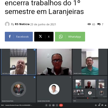
encerra trabalhos do 1º
semestre em Laranjeiras
By
RS Notícia
23 de junho de 2021
65
7
Facebook
X
WhatsApp