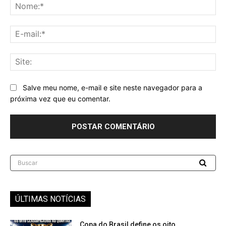
No
E-
mai
Sit
Salve meu nome, e-mail e site neste navegador para a
próxima vez que eu comentar.
Buscar
ÚLTIMAS NOTÍCIAS
Copa do Brasil define os oito