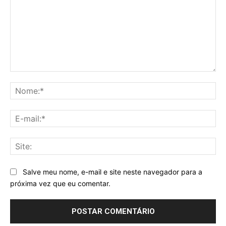
Comentário:
No
E-
mai
Sit
Salve meu nome, e-mail e site neste navegador para a
próxima vez que eu comentar.