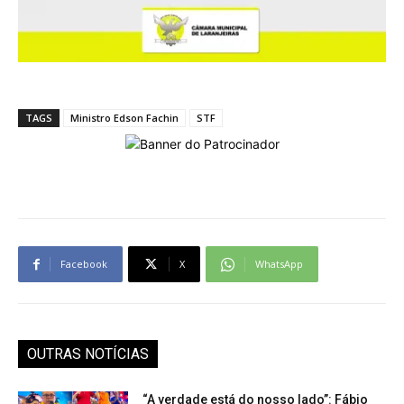
TAGS
Ministro Edson Fachin
STF
Facebook
X
WhatsApp
OUTRAS NOTÍCIAS
“A verdade está do nosso lado”: Fábio