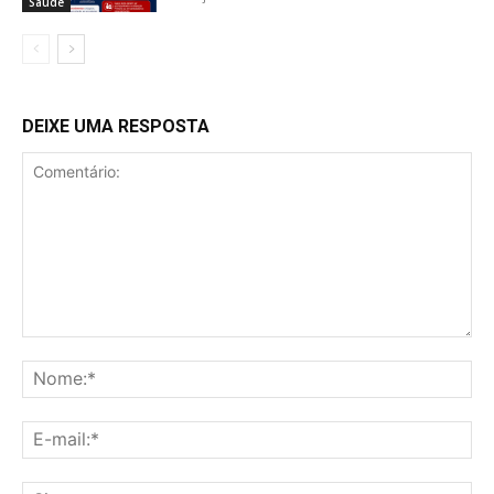
Saúde
DEIXE UMA RESPOSTA
Comentário:
No
E-
mai
Sit