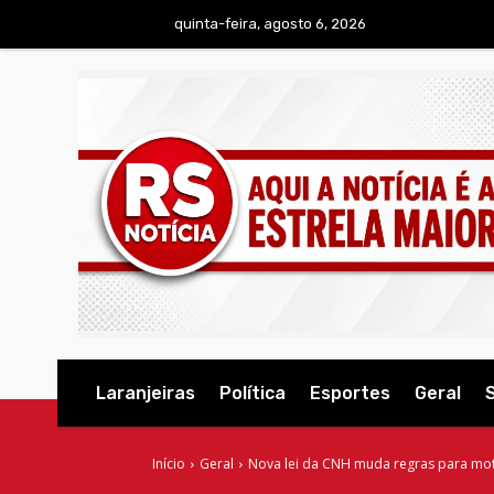
quinta-feira, agosto 6, 2026
Laranjeiras
Política
Esportes
Geral
Início
Geral
Nova lei da CNH muda regras para motor