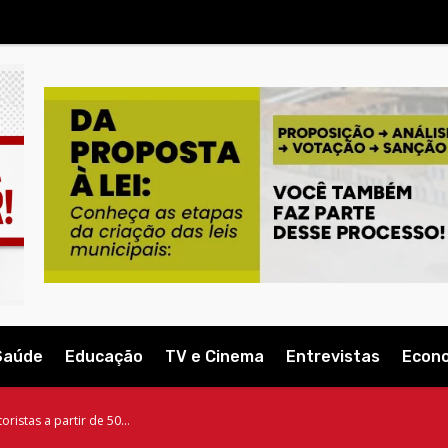
Saúde
Educação
TV e Cinema
Entrevistas
Econ
istas a partir de 50...