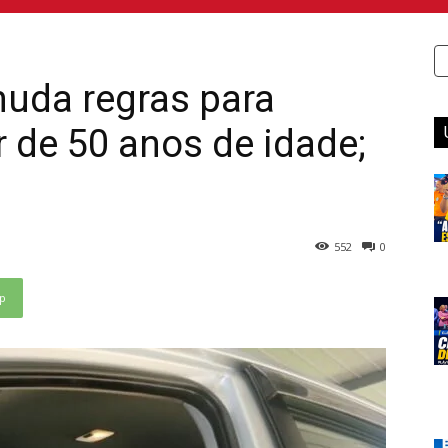
muda regras para
r de 50 anos de idade;
552
0
p