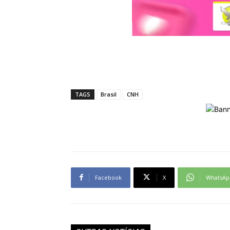
TAGS
Brasil
CNH
Facebook
X
WhatsAp