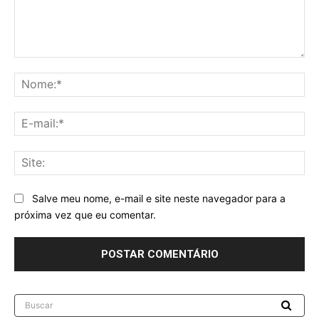
Comentário:
No
E-
mai
Sit
Salve meu nome, e-mail e site neste navegador para a
próxima vez que eu comentar.
Buscar