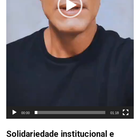
o
00:00
01:18
Solidariedade institucional e