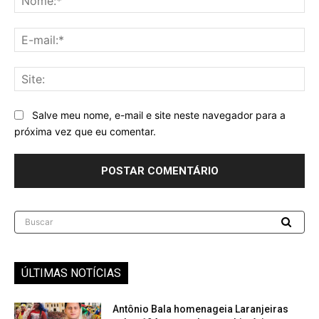
E-
mai
Sit
Salve meu nome, e-mail e site neste navegador para a
próxima vez que eu comentar.
Buscar
ÚLTIMAS NOTÍCIAS
Antônio Bala homenageia Laranjeiras