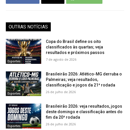
OUTRAS NOTÍCIAS
Copa do Brasil define os oito
classificados às quartas; veja
resultados e próximos passos
7 de agosto de 2026
Esportes
Brasileirão 2026: Atlético-MG derruba o
Palmeiras; veja resultados,
classificação e jogos da 21ª rodada
26 de julho de 2026
Esportes
Brasileirão 2026: veja resultados, jogos
deste domingo e classificação antes do
fim da 20ª rodada
26 de julho de 2026
Esportes