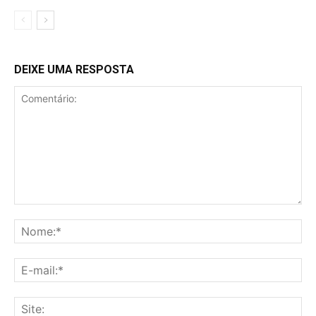
DEIXE UMA RESPOSTA
Comentário:
No
E-
mai
Sit