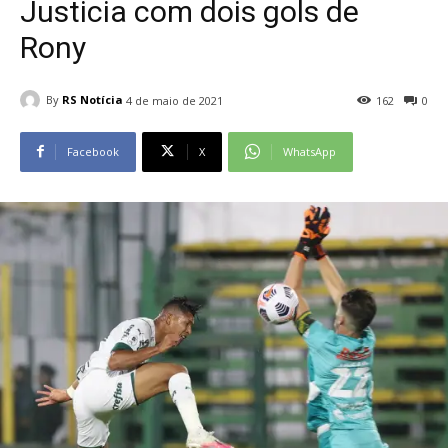
Justicia com dois gols de
Rony
By
RS Notícia
4 de maio de 2021
162
0
Facebook
X
WhatsApp