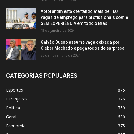
Votorantim está ofertando mais de 160
vagas de emprego para profissionais com e
SEM EXPERIÊNCIA em todo o Brasil
18 de janeiro de 2024
Galvão Bueno assume vaga deixada por
Cleber Machado e pega todos de surpresa
26 de novembro de 2024
CATEGORIAS POPULARES
Esportes
875
Laranjeiras
776
Política
759
Geral
680
Economia
375