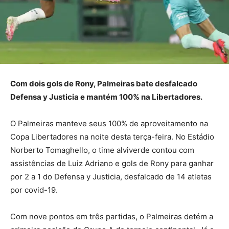
Com dois gols de Rony, Palmeiras bate desfalcado
Defensa y Justicia e mantém 100% na Libertadores.
O Palmeiras manteve seus 100% de aproveitamento na
Copa Libertadores na noite desta terça-feira. No Estádio
Norberto Tomaghello, o time alviverde contou com
assistências de Luiz Adriano e gols de Rony para ganhar
por 2 a 1 do Defensa y Justicia, desfalcado de 14 atletas
por covid-19.
Com nove pontos em três partidas, o Palmeiras detém a