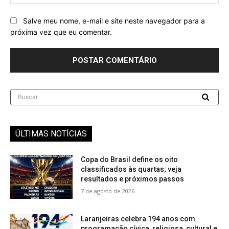
Salve meu nome, e-mail e site neste navegador para a
próxima vez que eu comentar.
Buscar
ÚLTIMAS NOTÍCIAS
Copa do Brasil define os oito
classificados às quartas; veja
resultados e próximos passos
7 de agosto de 2026
Laranjeiras celebra 194 anos com
programação cívica, religiosa, cultural e