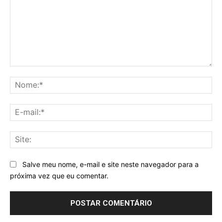
Comentário:
No
E-
mai
Sit
Salve meu nome, e-mail e site neste navegador para a
próxima vez que eu comentar.