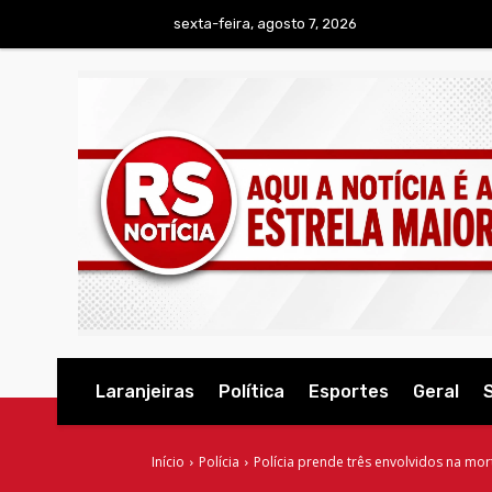
sexta-feira, agosto 7, 2026
Laranjeiras
Política
Esportes
Geral
Início
Polícia
Polícia prende três envolvidos na mo