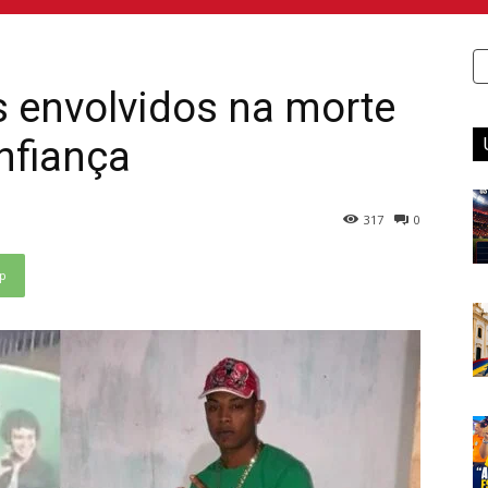
ês envolvidos na morte
nfiança
317
0
p