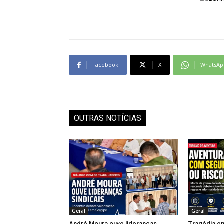
Facebook
X
WhatsAp
OUTRAS NOTÍCIAS
Geral
Geral
André Moura ouve lideranças
Tragédia em