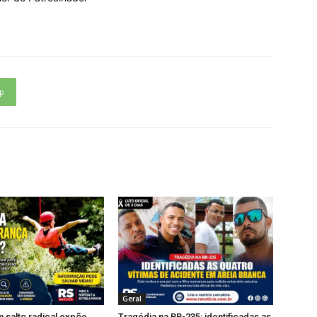
p
Geral
 salto radical expõe
Tragédia na BR-235: identificadas as