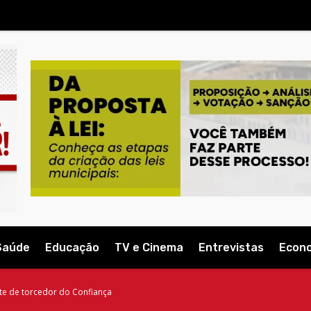
Saúde
Educação
TV e Cinema
Entrevistas
Econ
rte de torcedor do Confiança