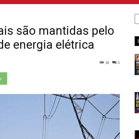
ais são mantidas pelo
e energia elétrica
28
0
p