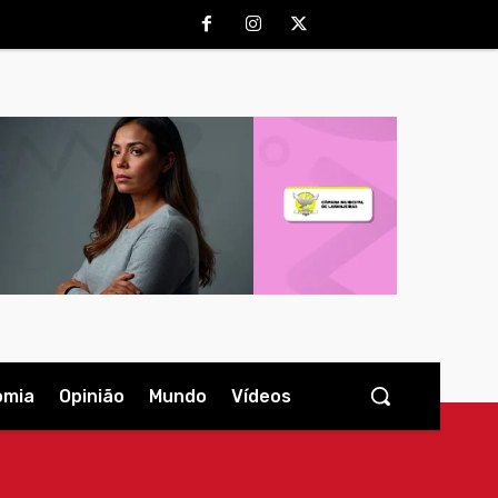
omia
Opinião
Mundo
Vídeos