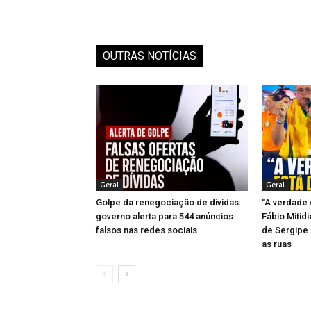
OUTRAS NOTÍCIAS
Geral
Geral
Golpe da renegociação de dívidas:
“A verdade 
governo alerta para 544 anúncios
Fábio Mitid
falsos nas redes sociais
de Sergipe 
as ruas