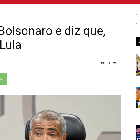
olsonaro e diz que,
 Lula
58
0
p