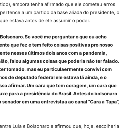
rtido), embora tenha afirmado que ele cometeu erros
pertence a um partido da base aliada do presidente, o
 que estava antes de ele assumir o poder.
é Bolsonaro. Se você me perguntar o que eu acho
ente que fez e tem feito coisas positivas pro nosso
mente nesses últimos dois anos com a pandemia,
ão, falou algumas coisas que poderia não ter falado.
ter tomado, mas eu particulaermente convivi com
nos de deputado federal ele estava lá ainda, e o
posso afirmar. Um cara que tem coragem, um cara que
ouxe para a presidência do Brasil. Antes do bolsonaro
o senador em uma entrevistaa ao canal “Cara a Tapa”,
entre Lula e Bolsonaro e afirmou que, hoje, escolheria