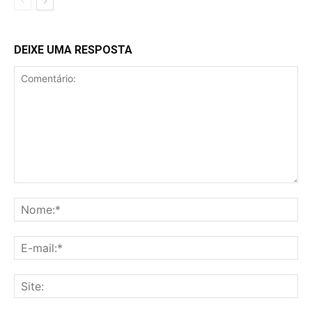
DEIXE UMA RESPOSTA
Comentário:
No
E-
mai
Sit