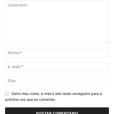
Comentário:
No
E-
mai
Sit
Salve meu nome, e-mail e site neste navegador para a
próxima vez que eu comentar.