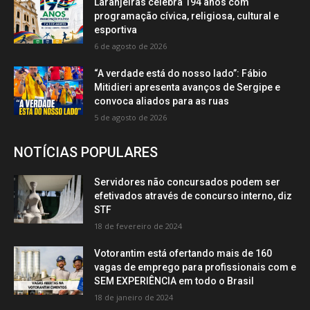
Laranjeiras celebra 194 anos com
programação cívica, religiosa, cultural e
esportiva
6 de agosto de 2026
“A verdade está do nosso lado”: Fábio
Mitidieri apresenta avanços de Sergipe e
convoca aliados para as ruas
5 de agosto de 2026
NOTÍCIAS POPULARES
Servidores não concursados podem ser
efetivados através de concurso interno, diz
STF
18 de fevereiro de 2024
Votorantim está ofertando mais de 160
vagas de emprego para profissionais com e
SEM EXPERIÊNCIA em todo o Brasil
18 de janeiro de 2024