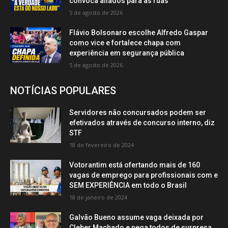
convoca aliados para as ruas
5 de agosto de 2026
Flávio Bolsonaro escolhe Alfredo Gaspar
como vice e fortalece chapa com
experiência em segurança pública
5 de agosto de 2026
NOTÍCIAS POPULARES
Servidores não concursados podem ser
efetivados através de concurso interno, diz
STF
18 de fevereiro de 2024
Votorantim está ofertando mais de 160
vagas de emprego para profissionais com e
SEM EXPERIÊNCIA em todo o Brasil
18 de janeiro de 2024
Galvão Bueno assume vaga deixada por
Cleber Machado e pega todos de surpresa