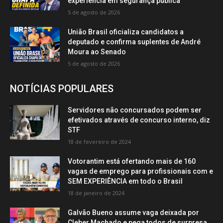
experiência em segurança pública
5 de agosto de 2026
União Brasil oficializa candidatos a
deputado e confirma suplentes de André
Moura ao Senado
5 de agosto de 2026
NOTÍCIAS POPULARES
Servidores não concursados podem ser
efetivados através de concurso interno, diz
STF
18 de fevereiro de 2024
Votorantim está ofertando mais de 160
vagas de emprego para profissionais com e
SEM EXPERIÊNCIA em todo o Brasil
18 de janeiro de 2024
Galvão Bueno assume vaga deixada por
Cleber Machado e pega todos de surpresa