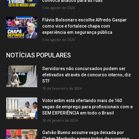
convoca aliados para as ruas
5 de agosto de 2026
Flávio Bolsonaro escolhe Alfredo Gaspar
como vice e fortalece chapa com
experiência em segurança pública
5 de agosto de 2026
NOTÍCIAS POPULARES
Servidores não concursados podem ser
efetivados através de concurso interno, diz
STF
18 de fevereiro de 2024
Votorantim está ofertando mais de 160
vagas de emprego para profissionais com e
SEM EXPERIÊNCIA em todo o Brasil
18 de janeiro de 2024
Galvão Bueno assume vaga deixada por
Cleber Machado e pega todos de surpresa