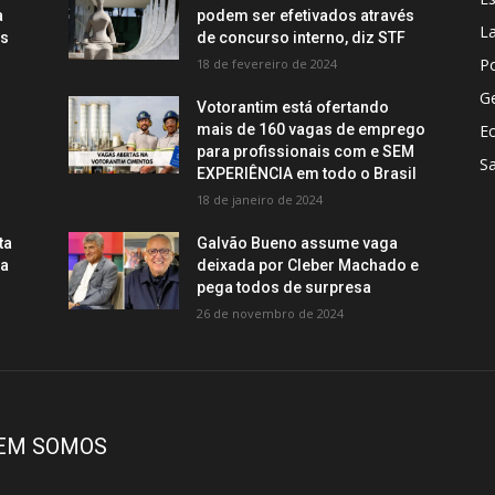
a
podem ser efetivados através
La
os
de concurso interno, diz STF
Po
18 de fevereiro de 2024
Ge
Votorantim está ofertando
mais de 160 vagas de emprego
E
para profissionais com e SEM
S
EXPERIÊNCIA em todo o Brasil
18 de janeiro de 2024
ta
Galvão Bueno assume vaga
ca
deixada por Cleber Machado e
pega todos de surpresa
26 de novembro de 2024
EM SOMOS