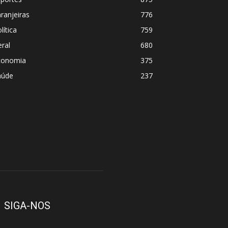
ranjeiras
776
lítica
759
ral
680
conomia
375
aúde
237
SIGA-NOS