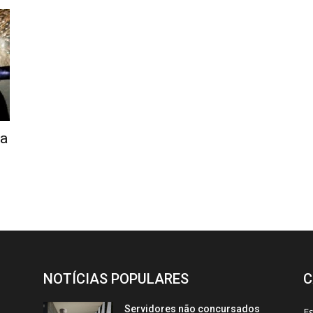
la
NOTÍCIAS POPULARES
C
Servidores não concursados
E