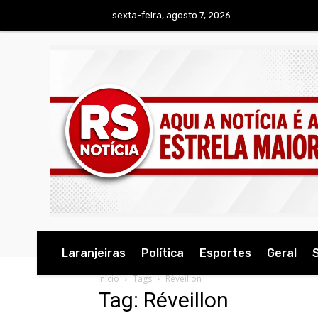
sexta-feira, agosto 7, 2026
Laranjeiras
Política
Esportes
Geral
Início
Tags
Réveillon
Tag: Réveillon