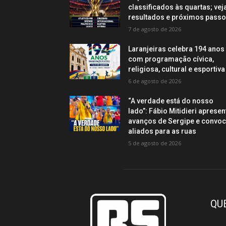
classificados às quartas; vej
resultados e próximos pass
7 de agosto de 2026
Laranjeiras celebra 194 anos
com programação cívica,
religiosa, cultural e esportiva
6 de agosto de 2026
“A verdade está do nosso
lado”: Fábio Mitidieri apresen
avanços de Sergipe e convo
aliados para as ruas
5 de agosto de 2026
QU