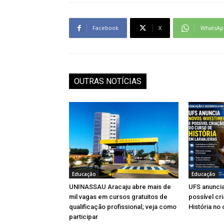
Facebook
X
WhatsAp
OUTRAS NOTÍCIAS
Educação
Educação
UNINASSAU Aracaju abre mais de
UFS anuncia
mil vagas em cursos gratuitos de
possível cr
qualificação profissional; veja como
História no
participar