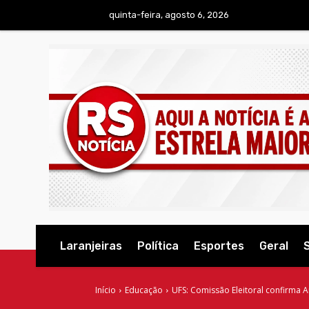
quinta-feira, agosto 6, 2026
Laranjeiras
Política
Esportes
Geral
Início
Educação
UFS: Comissão Eleitoral confirma 