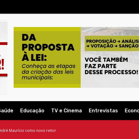
Saúde
Educação
TV e Cinema
Entrevistas
Econ
André Maurício como novo reitor