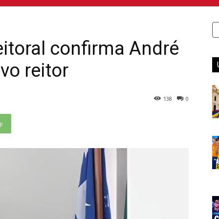
itoral confirma André
o reitor
138
0
p