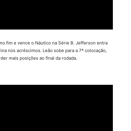
no fim e vence o Náutico na Série B. Jefferson entra
lina nos acréscimos. Leão sobe para a 7ª colocação,
der mais posições ao final da rodada.