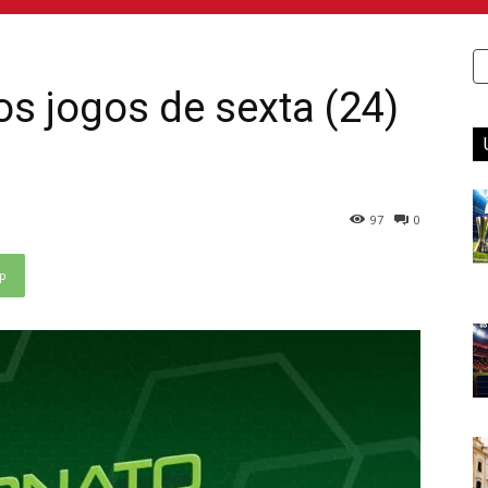
s jogos de sexta (24)
97
0
p