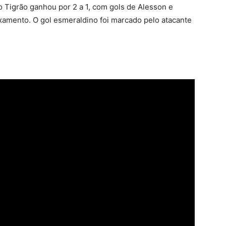
 o Tigrão ganhou por 2 a 1, com gols de Alesson e
ixamento. O gol esmeraldino foi marcado pelo atacante