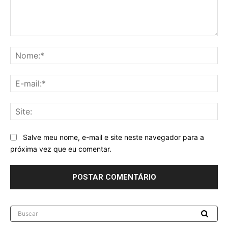
Comentário:
No
E-
mai
Sit
Salve meu nome, e-mail e site neste navegador para a
próxima vez que eu comentar.
Buscar